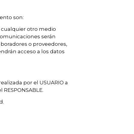
iento son:
o cualquier otro medio
s comunicaciones serán
laboradores o proveedores,
endrán acceso a los datos
 realizada por el USUARIO a
 del RESPONSABLE.
d.