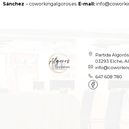
Sánchez
– coworkingalgoros.es.
E-mail:
info@coworkin
Partida Algorós,
03293 Elche, Al
info@coworking
647 608 780