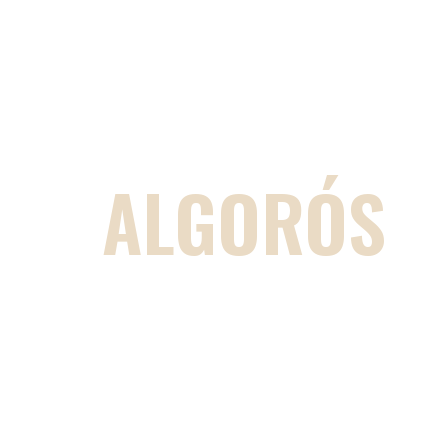
COWORKIN
ALGORÓS
DISEÑADO PARA QUE TE
ENFOQU
EN LO QUE MÁS
IMPORTA